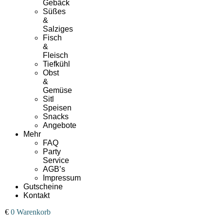
Gebäck
Süßes
&
Salziges
Fisch
&
Fleisch
Tiefkühl
Obst
&
Gemüse
Sitl
Speisen
Snacks
Angebote
Mehr
FAQ
Party
Service
AGB’s
Impressum
Gutscheine
Kontakt
00
€
0
Warenkorb