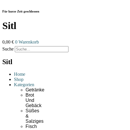
Zum
Inhalt
Für kurze Zeit geschlossen
wechseln
Sitl
0,00
€
0
Warenkorb
Suche
Sitl
Home
Shop
Kategorien
Getränke
Brot
Und
Gebäck
Süßes
&
Salziges
Fisch