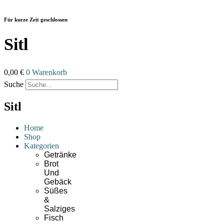
Zum
Inhalt
Für kurze Zeit geschlossen
wechseln
Sitl
0,00
€
0
Warenkorb
Suche
Sitl
Home
Shop
Kategorien
Getränke
Brot
Und
Gebäck
Süßes
&
Salziges
Fisch