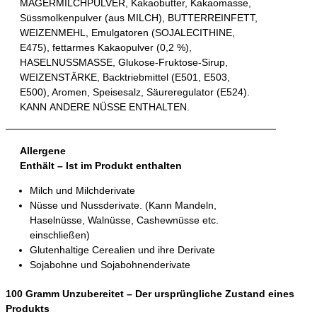
MAGERMILCHPULVER, Kakaobutter, Kakaomasse,
Süssmolkenpulver (aus MILCH), BUTTERREINFETT,
WEIZENMEHL, Emulgatoren (SOJALECITHINE,
E475), fettarmes Kakaopulver (0,2 %),
HASELNUSSMASSE, Glukose-Fruktose-Sirup,
WEIZENSTÄRKE, Backtriebmittel (E501, E503,
E500), Aromen, Speisesalz, Säureregulator (E524).
KANN ANDERE NÜSSE ENTHALTEN.
Allergene
Enthält – Ist im Produkt enthalten
Milch und Milchderivate
Nüsse und Nussderivate. (Kann Mandeln,
Haselnüsse, Walnüsse, Cashewnüsse etc.
einschließen)
Glutenhaltige Cerealien und ihre Derivate
Sojabohne und Sojabohnenderivate
100 Gramm Unzubereitet – Der ursprüngliche Zustand eines
Produkts