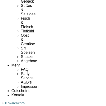
Gebäck
Süßes
&
Salziges
Fisch
&
Fleisch
Tiefkühl
Obst
&
Gemüse
Sitl
Speisen
Snacks
Angebote
Mehr
FAQ
Party
Service
AGB’s
Impressum
Gutscheine
Kontakt
00
€
0
Warenkorb