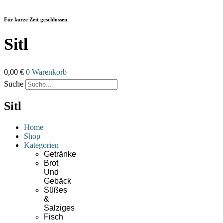
Zum
Inhalt
Für kurze Zeit geschlossen
wechseln
Sitl
0,00
€
0
Warenkorb
Suche
Sitl
Home
Shop
Kategorien
Getränke
Brot
Und
Gebäck
Süßes
&
Salziges
Fisch