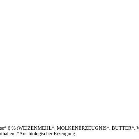
er, Kekse* 6 % (WEIZENMEHL*, MOLKENERZEUGNIS*, BUTTER*, WEI
lten. *Aus biologischer Erzeugung.