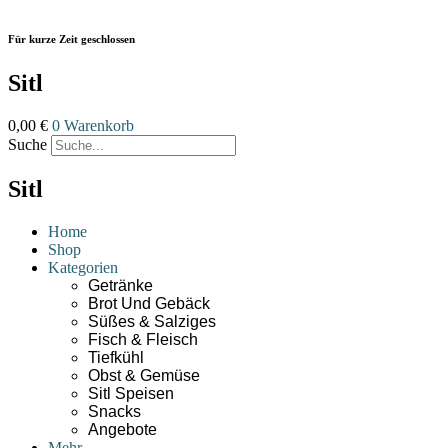
Zum
Inhalt
Für kurze Zeit geschlossen
wechseln
Sitl
0,00
€
0
Warenkorb
Suche
Sitl
Home
Shop
Kategorien
Getränke
Brot Und Gebäck
Süßes & Salziges
Fisch & Fleisch
Tiefkühl
Obst & Gemüse
Sitl Speisen
Snacks
Angebote
Mehr