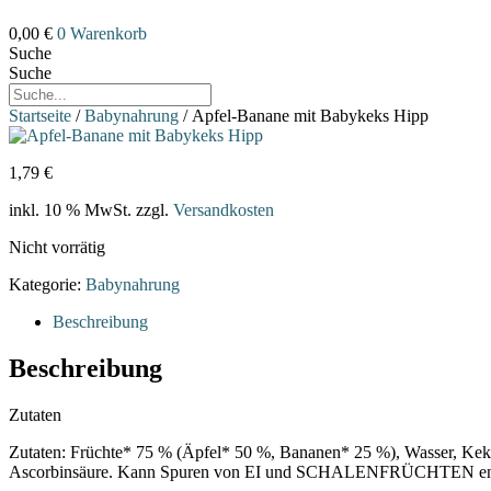
0,00
€
0
Warenkorb
Suche
Suche
Startseite
/
Babynahrung
/ Apfel-Banane mit Babykeks Hipp
1,79
€
inkl. 10 % MwSt.
zzgl.
Versandkosten
Nicht vorrätig
Kategorie:
Babynahrung
Beschreibung
Beschreibung
Zutaten
Zutaten: Früchte* 75 % (Äpfel* 50 %, Bananen* 25 %), Wass
Ascorbinsäure. Kann Spuren von EI und SCHALENFRÜCHTEN entha