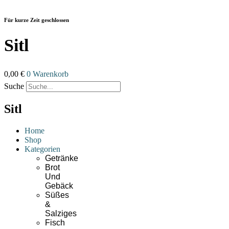
Zum
Inhalt
Für kurze Zeit geschlossen
wechseln
Sitl
0,00
€
0
Warenkorb
Suche
Sitl
Home
Shop
Kategorien
Getränke
Brot
Und
Gebäck
Süßes
&
Salziges
Fisch