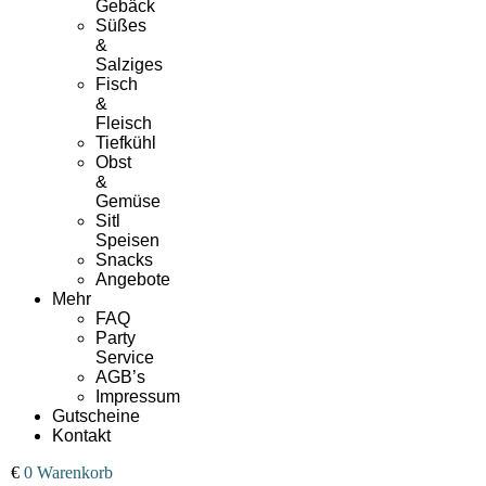
Gebäck
Süßes
&
Salziges
Fisch
&
Fleisch
Tiefkühl
Obst
&
Gemüse
Sitl
Speisen
Snacks
Angebote
Mehr
FAQ
Party
Service
AGB’s
Impressum
Gutscheine
Kontakt
00
€
0
Warenkorb