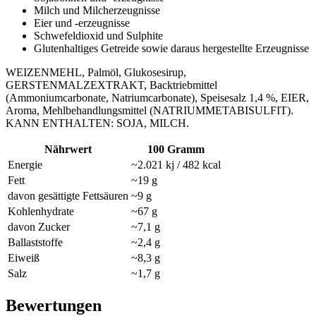
Milch und Milcherzeugnisse
Eier und -erzeugnisse
Schwefeldioxid und Sulphite
Glutenhaltiges Getreide sowie daraus hergestellte Erzeugnisse
WEIZENMEHL, Palmöl, Glukosesirup,
GERSTENMALZEXTRAKT, Backtriebmittel
(Ammoniumcarbonate, Natriumcarbonate), Speisesalz 1,4 %, EIER,
Aroma, Mehlbehandlungsmittel (NATRIUMMETABISULFIT).
KANN ENTHALTEN: SOJA, MILCH.
Nährwert
100 Gramm
Energie
~2.021 kj / 482 kcal
Fett
~19 g
davon gesättigte Fettsäuren
~9 g
Kohlenhydrate
~67 g
davon Zucker
~7,1 g
Ballaststoffe
~2,4 g
Eiweiß
~8,3 g
Salz
~1,7 g
Bewertungen