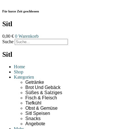
Zum
Inhalt
Für kurze Zeit geschlossen
wechseln
Sitl
0,00
€
0
Warenkorb
Suche
Sitl
Home
Shop
Kategorien
Getränke
Brot Und Gebäck
Süßes & Salziges
Fisch & Fleisch
Tiefkühl
Obst & Gemüse
Sitl Speisen
Snacks
Angebote
Mehr