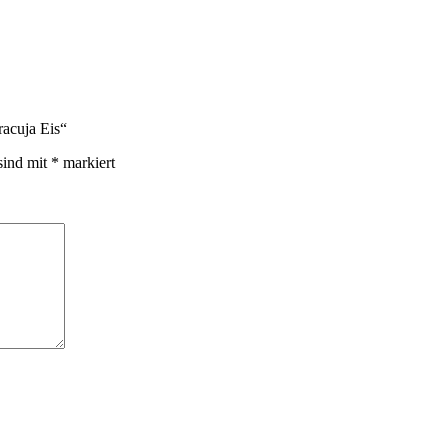
racuja Eis“
sind mit
*
markiert