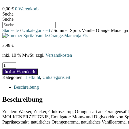
0,00
€
0
Warenkorb
Suche
Suche
Startseite
/
Unkategorisiert
/ Sommer Spritz Vanille-Orange-Maracuja 
2,99
€
inkl. 10 % MwSt.
zzgl.
Versandkosten
Sommer
Spritz
In den Warenkorb
Vanille-
Kategorien:
Tiefkühl
,
Unkategorisiert
Orange-
Maracuja
Beschreibung
Eis
Menge
Beschreibung
Zutaten: Wasser, Zucker, Glukosesirup, Orangensaft aus Orangensaft
MOLKENERZEUGNIS, Emulgator: Mono- und Diglyceride von Speisefett
Paprikaextrakt, natürliches Orangenaroma, natürliches Vanillear