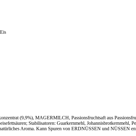
Eis
konzentrat (9,9%), MAGERMILCH, Passionsfruchtsaft aus Passionsfruch
säuren; Stabilisatoren: Guarkernmehl, Johannisbrotkernmehl, Pekti
oma, natürliches Aroma. Kann Spuren von ERDNÜSSEN und NÜSSEN ent