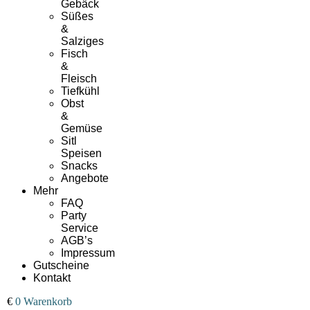
Gebäck
Süßes
&
Salziges
Fisch
&
Fleisch
Tiefkühl
Obst
&
Gemüse
Sitl
Speisen
Snacks
Angebote
Mehr
FAQ
Party
Service
AGB’s
Impressum
Gutscheine
Kontakt
00
€
0
Warenkorb