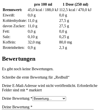
pro 100 ml
1 Dose (250 ml)
Brennwert:
45,0 kcal / 188,0 kJ
112,5 kcal / 470,0 kJ
Eiweiß:
0,0 g
0,0 g
Kohlenhydrate:
11,0 g
27,5 g
davon Zucker:
11,0 g
27,5 g
Fett:
0,0 g
0,0 g
Salz:
0,10 g
0,25 g
Koffein:
32,0 mg
80,0 mg
Broteinheiten:
0,9 g
2,3 g
Bewertungen
Es gibt noch keine Bewertungen.
Schreibe die erste Bewertung für „Redbull“
Deine E-Mail-Adresse wird nicht veröffentlicht.
Erforderliche
Felder sind mit
*
markiert
Deine Bewertung
*
Deine Bewertung
*