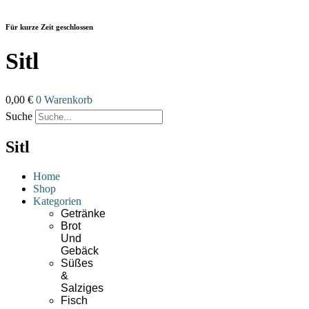
Zum
Inhalt
Für kurze Zeit geschlossen
wechseln
Sitl
0,00
€
0
Warenkorb
Suche
Sitl
Home
Shop
Kategorien
Getränke
Brot
Und
Gebäck
Süßes
&
Salziges
Fisch