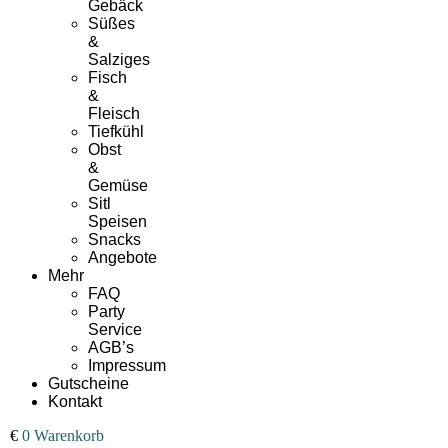
Gebäck
Süßes
&
Salziges
Fisch
&
Fleisch
Tiefkühl
Obst
&
Gemüse
Sitl
Speisen
Snacks
Angebote
Mehr
FAQ
Party
Service
AGB’s
Impressum
Gutscheine
Kontakt
00
€
0
Warenkorb