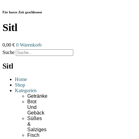
Zum
Inhalt
Für kurze Zeit geschlossen
wechseln
Sitl
0,00
€
0
Warenkorb
Suche
Sitl
Home
Shop
Kategorien
Getränke
Brot
Und
Gebäck
Süßes
&
Salziges
Fisch