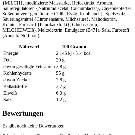
{MILCH}, modifizierte Maisstärke, Hefeextrakt, Aromen,
Säureregulatoren {Natriumdiacetat, Calciumlactat}, Cayennepfeffer-
Soßenpulver {gereifte rote Chilli, Essig, Knoblauch}, Speisesalz,
Säuerungsmittel {Citronensäure, Milchsäure}, Maltodextrin,
Kräuter, Farbstoff {Paprikaextrakt}, Glucosesirup,
MILCHEIWEIß), Maltodextrin, Emulgator (E471), Salz, Farbstoff
(Annatto Norbixin).
Nährwert
100 Gramm
Energie
2.145 kj / 514 kcal
Fett
29 g
davon gesättigte Fettsäuren
2,8 g
Kohlenhydrate
55 g
davon Zucker
2,8 g
Ballaststoffe
3,7 g
Eiweiß
6,3 g
Salz
1,2 g
Bewertungen
Es gibt noch keine Bewertungen.