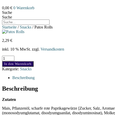
0,00
€
0
Warenkorb
Suche
Suche
Startseite
/
Snacks
/ Patos Rolls
2,29
€
inkl. 10 % MwSt.
zzgl.
Versandkosten
Patos
Rolls
In den Warenkorb
Menge
Kategorie:
Snacks
Beschreibung
Beschreibung
Zutaten
Mais, Pflanzenöl, scharfe rote Paprikagewürze [Zucker, Salz, Aromae
(monosodyumglutamat, disodyumguanilat, disodyuminosinat), Molkepulv