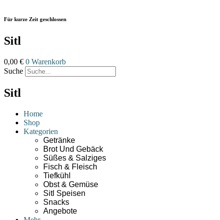
Zum
Inhalt
Für kurze Zeit geschlossen
wechseln
Sitl
0,00
€
0
Warenkorb
Suche
Sitl
Home
Shop
Kategorien
Getränke
Brot Und Gebäck
Süßes & Salziges
Fisch & Fleisch
Tiefkühl
Obst & Gemüse
Sitl Speisen
Snacks
Angebote
Mehr