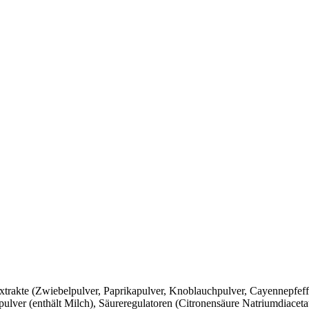
xtrakte (Zwiebelpulver, Paprikapulver, Knoblauchpulver, Cayennepfeff
er (enthält Milch), Säureregulatoren (Citronensäure Natriumdiacetat),