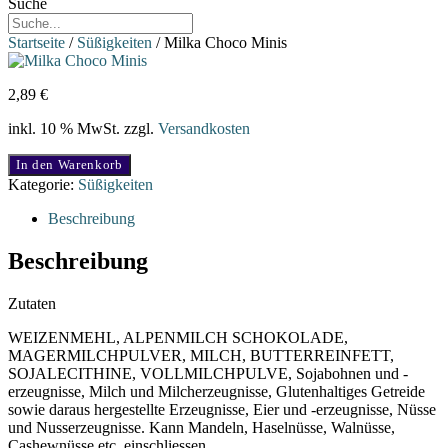
Suche
Startseite
/
Süßigkeiten
/ Milka Choco Minis
2,89
€
inkl. 10 % MwSt.
zzgl.
Versandkosten
Milka
In den Warenkorb
Choco
Kategorie:
Süßigkeiten
Minis
Menge
Beschreibung
Beschreibung
Zutaten
WEIZENMEHL, ALPENMILCH SCHOKOLADE,
MAGERMILCHPULVER, MILCH, BUTTERREINFETT,
SOJALECITHINE, VOLLMILCHPULVE, Sojabohnen und -
erzeugnisse, Milch und Milcherzeugnisse, Glutenhaltiges Getreide
sowie daraus hergestellte Erzeugnisse, Eier und -erzeugnisse, Nüsse
und Nusserzeugnisse. Kann Mandeln, Haselnüsse, Walnüsse,
Cashewnüsse etc. einschliessen