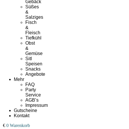
Gebäck
Süßes
&
Salziges
Fisch
&
Fleisch
Tiefkühl
Obst
&
Gemüse
Sitl
Speisen
Snacks
Angebote
Mehr
FAQ
Party
Service
AGB’s
Impressum
Gutscheine
Kontakt
00
€
0
Warenkorb