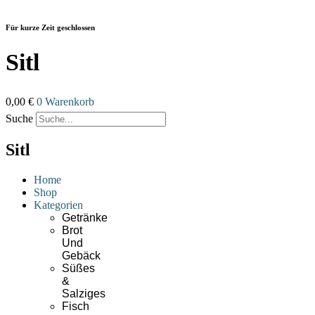
Zum
Inhalt
Für kurze Zeit geschlossen
wechseln
Sitl
0,00
€
0
Warenkorb
Suche
Sitl
Home
Shop
Kategorien
Getränke
Brot
Und
Gebäck
Süßes
&
Salziges
Fisch