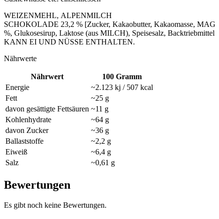
WEIZENMEHL, ALPENMILCH
SCHOKOLADE 23,2 % [Zucker, Kakaobutter, Kakaomasse, MAGE
%, Glukosesirup, Laktose (aus MILCH), Speisesalz, Backtriebmitt
KANN EI UND NÜSSE ENTHALTEN.
Nährwerte
Nährwert
100 Gramm
Energie
~2.123 kj / 507 kcal
Fett
~25 g
davon gesättigte Fettsäuren
~11 g
Kohlenhydrate
~64 g
davon Zucker
~36 g
Ballaststoffe
~2,2 g
Eiweiß
~6,4 g
Salz
~0,61 g
Bewertungen
Es gibt noch keine Bewertungen.