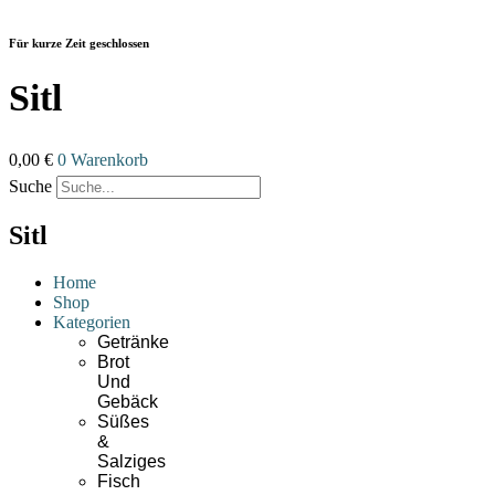
Zum
Inhalt
Für kurze Zeit geschlossen
wechseln
Sitl
0,00
€
0
Warenkorb
Suche
Sitl
Home
Shop
Kategorien
Getränke
Brot
Und
Gebäck
Süßes
&
Salziges
Fisch