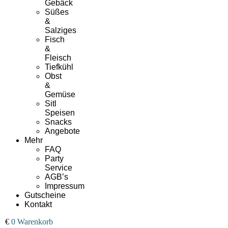
Gebäck
Süßes
&
Salziges
Fisch
&
Fleisch
Tiefkühl
Obst
&
Gemüse
Sitl
Speisen
Snacks
Angebote
Mehr
FAQ
Party
Service
AGB’s
Impressum
Gutscheine
Kontakt
00
€
0
Warenkorb