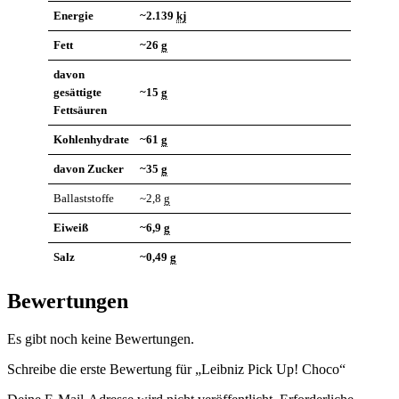
Energie
~2.139
kj
Fett
~26
g
davon
gesättigte
~15
g
Fettsäuren
Kohlenhydrate
~61
g
davon Zucker
~35
g
Ballaststoffe
~2,8
g
Eiweiß
~6,9
g
Salz
~0,49
g
Bewertungen
Es gibt noch keine Bewertungen.
Schreibe die erste Bewertung für „Leibniz Pick Up! Choco“