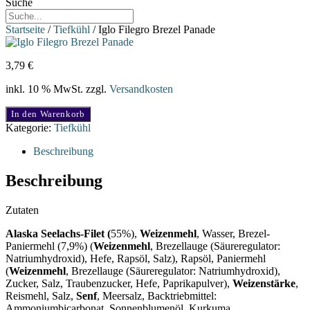
Suche
Startseite
/
Tiefkühl
/ Iglo Filegro Brezel Panade
3,79
€
inkl. 10 % MwSt.
zzgl.
Versandkosten
Iglo
In den Warenkorb
Filegro
Kategorie:
Tiefkühl
Brezel
Panade
Beschreibung
Menge
Beschreibung
Zutaten
Alaska Seelachs-Filet (
55%),
Weizenmehl
, Wasser, Brezel-
Paniermehl (7,9%) (
Weizenmehl
, Brezellauge (Säureregulator:
Natriumhydroxid), Hefe, Rapsöl, Salz), Rapsöl, Paniermehl
(
Weizenmehl
, Brezellauge (Säureregulator: Natriumhydroxid),
Zucker, Salz, Traubenzucker, Hefe, Paprikapulver),
Weizenstärke
,
Reismehl, Salz,
Senf
, Meersalz, Backtriebmittel:
Ammoniumbicarbonat, Sonnenblumenöl, Kurkuma.