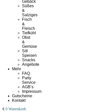
Gebäck
Süßes
&
Salziges
Fisch
&
Fleisch
Tiefkühl
Obst
&
Gemüse
Sitl
Speisen
Snacks
Angebote
Mehr
FAQ
Party
Service
AGB’s
Impressum
Gutscheine
Kontakt
00
€
0
Warenkorb