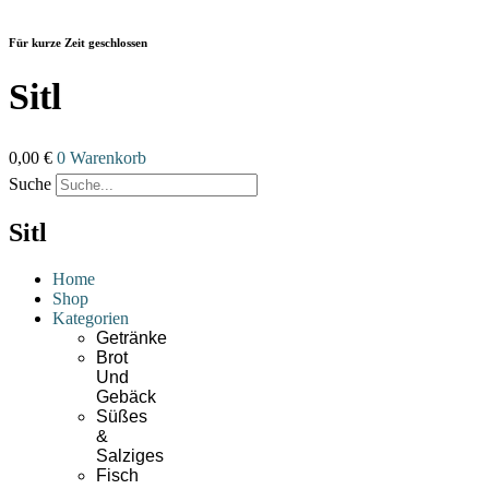
Zum
Inhalt
Für kurze Zeit geschlossen
wechseln
Sitl
0,00
€
0
Warenkorb
Suche
Sitl
Home
Shop
Kategorien
Getränke
Brot
Und
Gebäck
Süßes
&
Salziges
Fisch