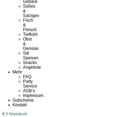
Gebäck
Süßes
&
Salziges
Fisch
&
Fleisch
Tiefkühl
Obst
&
Gemüse
Sitl
Speisen
Snacks
Angebote
Mehr
FAQ
Party
Service
AGB’s
Impressum
Gutscheine
Kontakt
00
€
0
Warenkorb