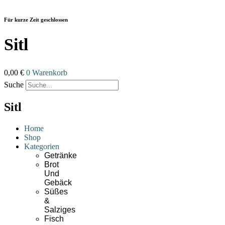
Zum
Inhalt
Für kurze Zeit geschlossen
wechseln
Sitl
0,00
€
0
Warenkorb
Suche
Sitl
Home
Shop
Kategorien
Getränke
Brot
Und
Gebäck
Süßes
&
Salziges
Fisch