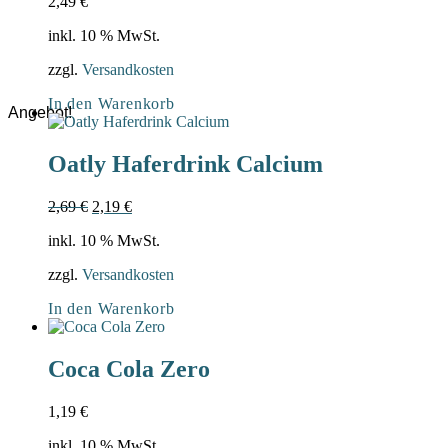
2,49
€
inkl. 10 % MwSt.
zzgl.
Versandkosten
In den Warenkorb
Angebot!
Oatly Haferdrink Calcium
Ursprünglicher
Aktueller
2,69
€
2,19
€
Preis
Preis
inkl. 10 % MwSt.
war:
ist:
2,69 €
2,19 €.
zzgl.
Versandkosten
In den Warenkorb
Coca Cola Zero
1,19
€
inkl. 10 % MwSt.