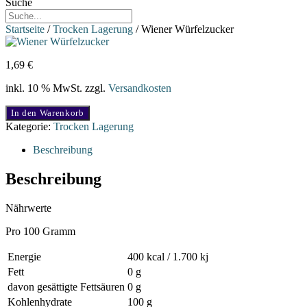
Suche
Startseite
/
Trocken Lagerung
/ Wiener Würfelzucker
1,69
€
inkl. 10 % MwSt.
zzgl.
Versandkosten
Wiener
In den Warenkorb
Würfelzucker
Kategorie:
Trocken Lagerung
Menge
Beschreibung
Beschreibung
Nährwerte
Pro 100 Gramm
Energie
400 kcal / 1.700 kj
Fett
0 g
davon gesättigte Fettsäuren
0 g
Kohlenhydrate
100 g