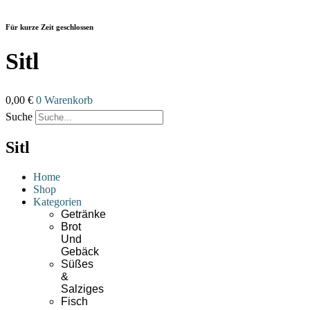
Zum
Inhalt
Für kurze Zeit geschlossen
wechseln
Sitl
0,00
€
0
Warenkorb
Suche
Sitl
Home
Shop
Kategorien
Getränke
Brot
Und
Gebäck
Süßes
&
Salziges
Fisch