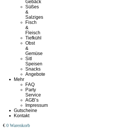
Gebäck
Süßes
&
Salziges
Fisch
&
Fleisch
Tiefkühl
Obst
&
Gemüse
Sitl
Speisen
Snacks
Angebote
Mehr
FAQ
Party
Service
AGB’s
Impressum
Gutscheine
Kontakt
00
€
0
Warenkorb