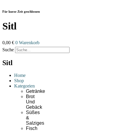
Zum
Inhalt
Für kurze Zeit geschlossen
wechseln
Sitl
0,00
€
0
Warenkorb
Suche
Sitl
Home
Shop
Kategorien
Getränke
Brot
Und
Gebäck
Süßes
&
Salziges
Fisch