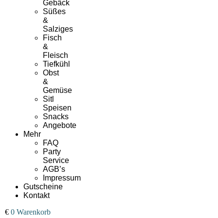
Gebäck
Süßes
&
Salziges
Fisch
&
Fleisch
Tiefkühl
Obst
&
Gemüse
Sitl
Speisen
Snacks
Angebote
Mehr
FAQ
Party
Service
AGB’s
Impressum
Gutscheine
Kontakt
00
€
0
Warenkorb